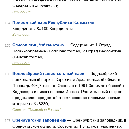
России. Учреждена в соответствии с Законом Российской
Федерации «Об&#8230; …
Википедия
Природный парк Республики Калмыкия
—
104
Координаты:&#160;Координаты …
Википедия
Список птиц Узбекистана
— Содержание 1 Отряд
105
Поганкообразные (Podicipediformes) 2 Отряд Веслоногие
(Pelecaniformes) …
Википедия
Водлозёрский национальный парк
— Водлозёрский
106
национальный парк, в Карелии и Архангельской области.
Площадь 404,7 тыс. га. Основан в 1991 Занимает бассейн
Водлозера и низовьев реки Илекса. Растительный покров
представлен среднетаёжными сосново еловыми лесами,
которые не&#8230; …
Словарь "География России"
Оренбургский заповедник
— Оренбургский заповедник, в
107
Оренбургской области. Состоит из 4 участков, удалённых