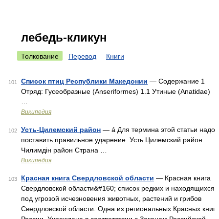
лебедь-кликун
Толкование
Перевод
Книги
Список птиц Республики Македонии
— Содержание 1
101
Отряд: Гусеобразные (Anseriformes) 1.1 Утиные (Anatidae)
…
Википедия
Усть-Цилемский район
— á Для термина этой статьи надо
102
поставить правильное ударение. Усть Цилемский район
Чилимдін район Страна …
Википедия
Красная книга Свердловской области
— Красная книга
103
Свердловской области&#160; список редких и находящихся
под угрозой исчезновения животных, растений и грибов
Свердловской области. Одна из региональных Красных книг