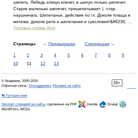
шипеть. Лебедь кликун кличет, а шипун только шепечет.
Старик маленько шепечет, пришепетывает. | ·стар.
наушничать. Шепетанье, действие по гл. Доколе плаща и
мятежа, доколе рети и шепетания и суесловия!&#8230; …
Толковый словарь Даля
Страницы
←
Предыдущая
Следующая
→
1
2
3
4
5
6
7
8
9
10
11
12
13
© Академик, 2000-2026
18+
Обратная связь:
Техподдержка
,
Реклама на сайте
👣 Путешествия
Экспорт словарей на сайты
, сделанные на PHP,
Joomla,
Drupal,
WordPress, MODx.