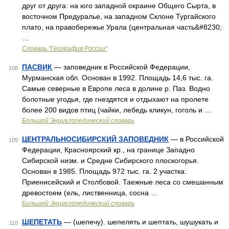
друг от друга: на юго западной окраине Общего Сырта, в
восточном Предуралье, на западном Склоне Тургайского
плато, на правобережье Урала (центральная часть&#8230;
…
Словарь "География России"
ПАСВИК
— заповедник в Российской Федерации,
108
Мурманская обл. Основан в 1992. Площадь 14,6 тыс. га.
Самые северные в Европе леса в долине р. Паз. Водно
болотные угодья, где гнездятся и отдыхают на пролете
более 200 видов птиц (чайки, лебедь кликун, гоголь и …
Большой Энциклопедический словарь
ЦЕНТРАЛЬНОСИБИРСКИЙ ЗАПОВЕДНИК
— в Российской
109
Федерации, Красноярский кр., на границе Западно
Сибирской низм. и Средне Сибирского плоскогорья.
Основан в 1985. Площадь 972 тыс. га. 2 участка:
Приенисейский и Столбовой. Таежные леса со смешанным
древостоем (ель, лиственница, сосна …
Большой Энциклопедический словарь
ШЕПЕТАТЬ
— (шепечу). шепелять и шептать, шушукать и
110